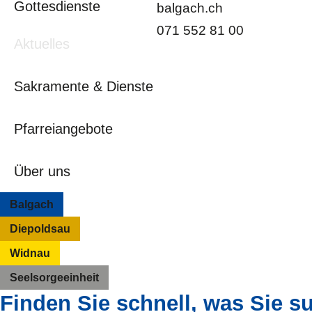
Gottesdienste
balgach.ch
071 552 81 00
Aktuelles
Sakramente & Dienste
Pfarreiangebote
Über uns
Balgach
Diepoldsau
Widnau
Seelsorgeeinheit
Finden Sie schnell, was Sie 