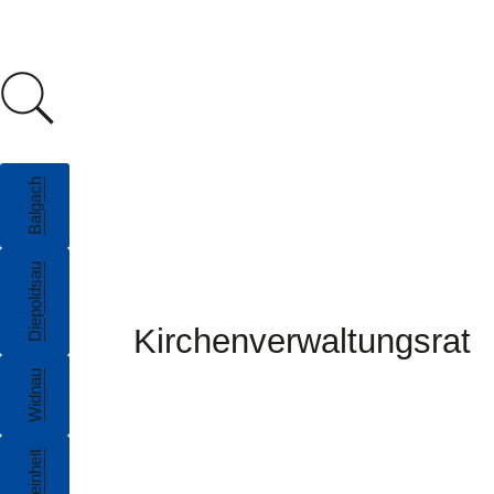
Balgach
Diepoldsau
Kirchenverwaltungsrat
Widnau