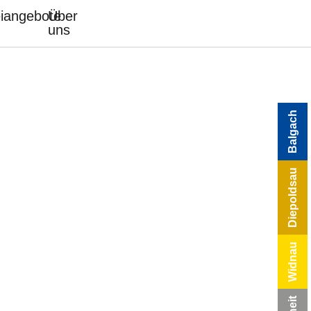
eiangebote
Über
uns
Balgach
Diepoldsau
Widnau