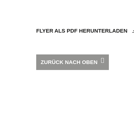
FLYER ALS PDF HERUNTERLADEN
ZURÜCK NACH OBEN
Pfarreisekretariat
Balgach
Hauptstrasse 35, 9436
Balgach
Kontakte
sekretariat@kath-
Gottesdienste
balgach.ch
Kontakte