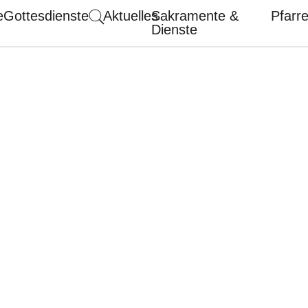
e
Gottesdienste
Aktuelles
Sakramente &
Pfarr
Dienste