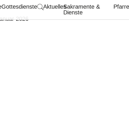
e
Gottesdienste
Aktuelles
Sakramente &
Pfarr
Dienste
Januar 2026