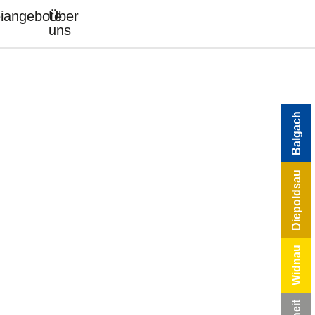
eiangebote
Über
uns
Balgach
Diepoldsau
Widnau