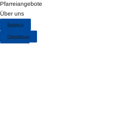
Pfarreiangebote
Über uns
Balgach
Diepoldsau
Widnau
Seelsorgeeinheit
Finden Sie schnell, was Sie 
Alle Bereiche
Alle Bereiche
Beiträge (10)
Seiten (29)