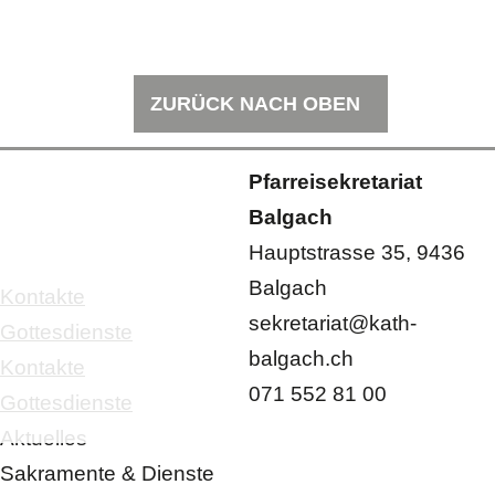
ZURÜCK NACH OBEN
Pfarreisekretariat
Balgach
Hauptstrasse 35, 9436
Balgach
Kontakte
sekretariat@kath-
Gottesdienste
balgach.ch
Kontakte
071 552 81 00
Gottesdienste
Aktuelles
Sakramente & Dienste